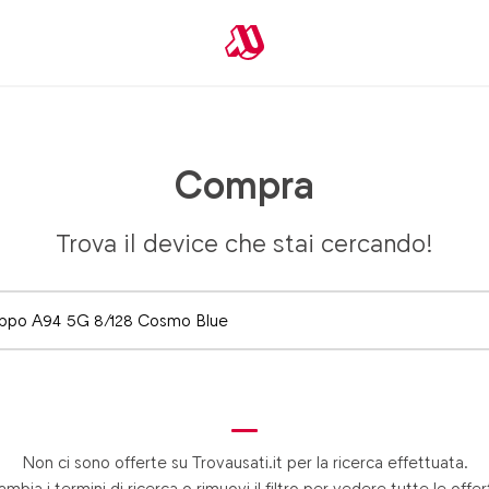
Compra
Trova il device che stai cercando!
Non ci sono offerte su Trovausati.it per la ricerca effettuata.
mbia i termini di ricerca o rimuovi il filtro per vedere tutte le offe