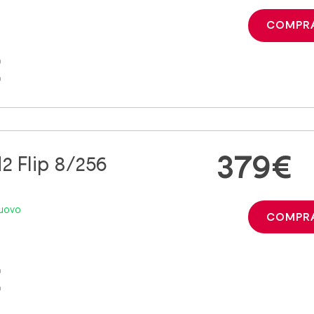
COMPR
€
379€
2 Flip 8/256
 nuovo
COMPR
€