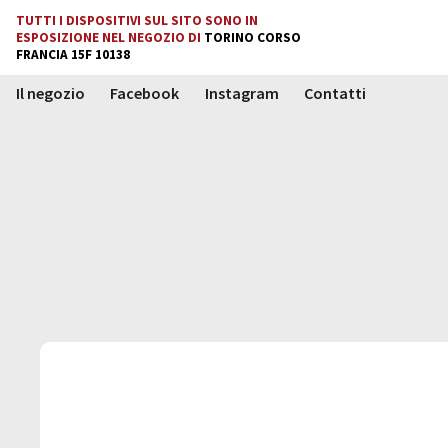
TUTTI I DISPOSITIVI SUL SITO SONO IN
TUTTI I NOSTRI PRODOTTI
ESPOSIZIONE NEL NEGOZIO DI
TORINO CORSO
SONO TESTATI E GARANTITI
FRANCIA 15F 10138
COMPRA
Il negozio
Facebook
Instagram
Contatti
VENDI
CERCA
IL NEGOZIO
Whatsapp
FACEBOOK
Messenger
INSTAGRAM
Mail
Domande
CONTATTI
e Risposte