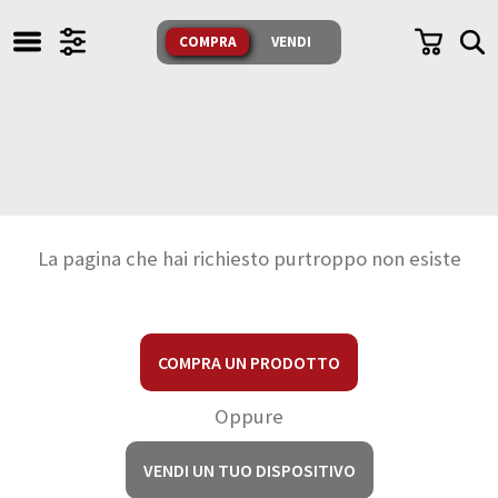
TUTTI I NOSTRI PRODOTTI
COMPRA
VENDI
SONO TESTATI E GARANTITI
COMPRA
VENDI
CERCA
La pagina che hai richiesto purtroppo non esiste
IL NEGOZIO
Whatsapp
FACEBOOK
COMPRA UN PRODOTTO
Messenger
INSTAGRAM
Mail
Oppure
Domande
CONTATTI
e Risposte
VENDI UN TUO DISPOSITIVO