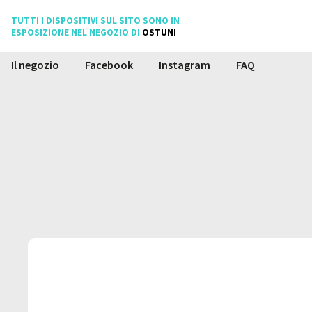
TUTTI I NOSTRI PRODOTTI
TUTTI I DISPOSITIVI SUL SITO SONO IN
SONO TESTATI E GARANTITI
ESPOSIZIONE NEL NEGOZIO DI
OSTUNI
COMPRA
Il negozio
Facebook
Instagram
FAQ
VENDI
CERCA
IL NEGOZIO
Whatsapp
FACEBOOK
Messenger
INSTAGRAM
Mail
Domande
FAQ
e Risposte