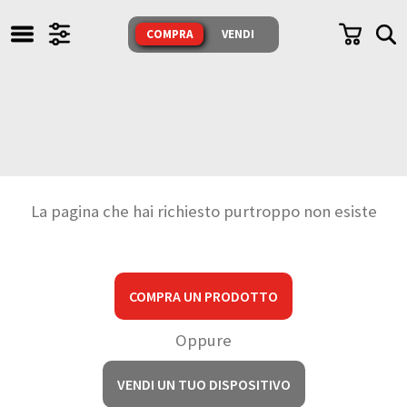
TUTTI I NOSTRI PRODOTTI
COMPRA
VENDI
SONO TESTATI E GARANTITI
COMPRA
VENDI
CERCA
La pagina che hai richiesto purtroppo non esiste
CHI SIAMO
Whatsapp
IL NEGOZIO
COMPRA UN PRODOTTO
Messenger
PERCHÈ
Mail
Oppure
Domande
USATO?
FAQ
e Risposte
VENDI UN TUO DISPOSITIVO