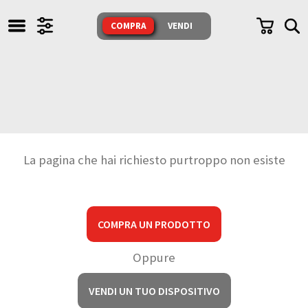
TUTTI I NOSTRI PRODOTTI
COMPRA
VENDI
SONO TESTATI E GARANTITI
COMPRA
VENDI
CERCA
La pagina che hai richiesto purtroppo non esiste
CHI SIAMO
Whatsapp
IL NEGOZIO
COMPRA UN PRODOTTO
Messenger
PERCHÈ
Mail
Oppure
Domande
USATO?
FAQ
e Risposte
VENDI UN TUO DISPOSITIVO